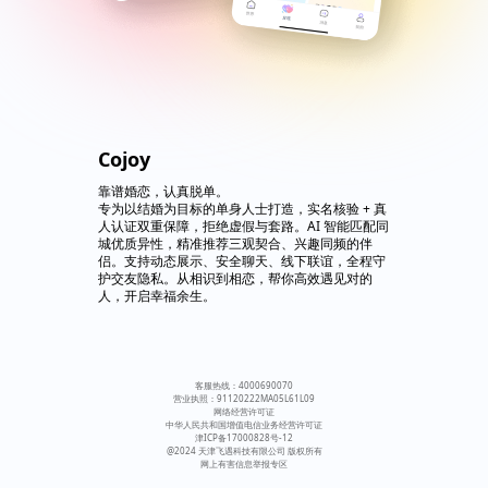
Cojoy
靠谱婚恋，认真脱单。
专为以结婚为目标的单身人士打造，实名核验 + 真
人认证双重保障，拒绝虚假与套路。AI 智能匹配同
城优质异性，精准推荐三观契合、兴趣同频的伴
侣。支持动态展示、安全聊天、线下联谊，全程守
护交友隐私。从相识到相恋，帮你高效遇见对的
人，开启幸福余生。
客服热线：4000690070
营业执照：91120222MA05L61L09
网络经营许可证
中华人民共和国增值电信业务经营许可证
津ICP备17000828号-12
@2024 天津飞遇科技有限公司 版权所有
网上有害信息举报专区